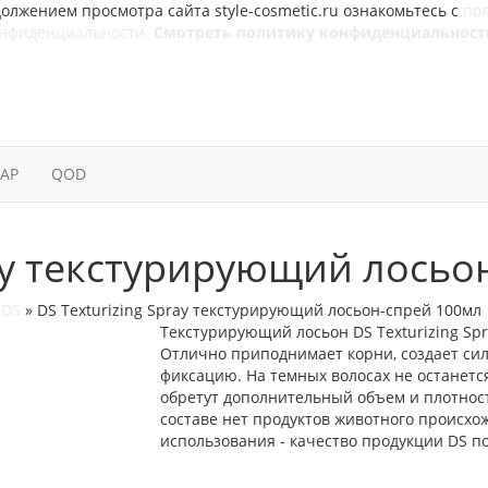
олжением просмотра сайта style-cosmetic.ru ознакомьтесь с
по
онфиденциальности.
Смотреть политику конфиденциальност
SAP
QOD
ray текстурирующий лосьо
 DS
»
DS Texturizing Spray текстурирующий лосьон-спрей 100мл
Текстурирующий лосьон DS Texturizing Spr
Отлично приподнимает корни, создает си
фиксацию. На темных волосах не останется
обретут дополнительный объем и плотност
составе нет продуктов животного происхо
использования - качество продукции DS п