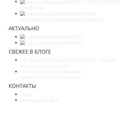
ШАМПУНЬ С АНТИ-ЖЕЛТЫМ
ЭФФЕКТОМ
БАЛЬЗАМ ДЛЯ
ЭКСТРЕМАЛЬНО ПОВРЕЖДЕННЫХ ВОЛОС
АКТУАЛЬНО
НОВОСТИ
ГАЛЕРЕЯ
СВЕЖЕЕ В БЛОГЕ
Как применять Lisap Keraplant Nature: органика
и наука в одном флаконе
Как читать состав на упаковке
профессиональной косметики
КОНТАКТЫ
Склад
Центральный офис
УЗНАЙТЕ БОЛЬШЕ О НАС