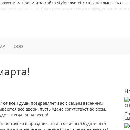
олжением просмотра сайта style-cosmetic.ru ознакомьтесь с
по
онфиденциальности.
Смотреть политику конфиденциальност
SAP
QOD
марта!
Н
 от всей души поздравляет вас с самым весенним
ваются все двери, пусть удача сопутствует во всем,
Оч
удет всегда юная весна!
CL
сть не только в праздник, но и в обычный будничный
дарками, а ваше настроение будет всегда на высоте!