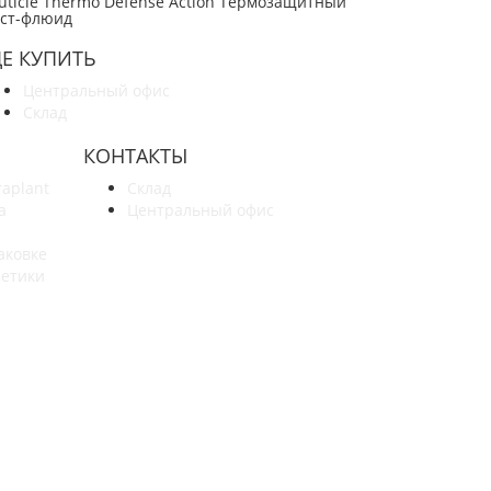
uticle Thermo Defense Action Термозащитный
ст-флюид
ДЕ КУПИТЬ
Центральный офис
Склад
КОНТАКТЫ
raplant
Склад
а
Центральный офис
аковке
метики