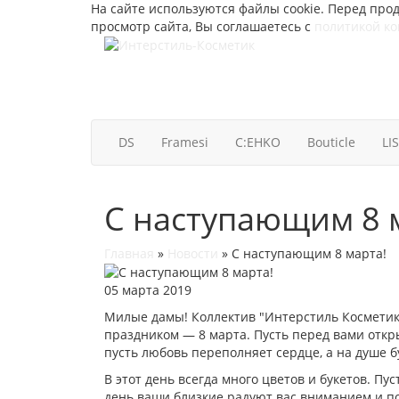
На сайте используются файлы cookie. Перед прод
просмотр сайта, Вы соглашаетесь с
политикой к
DS
Framesi
C:EHKO
Bouticle
LI
С наступающим 8 
Главная
»
Новости
»
С наступающим 8 марта!
05 марта 2019
Милые дамы! Коллектив "Интерстиль Косметик"
праздником — 8 марта. Пусть перед вами откры
пусть любовь переполняет сердце, а на душе б
В этот день всегда много цветов и букетов. Пу
день ваши близкие радуют вас вниманием и по