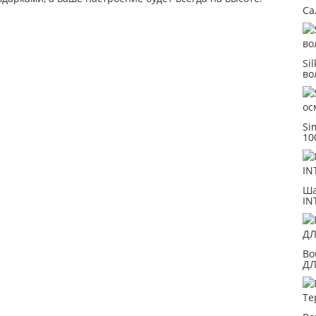
Са
Si
во
Si
10
Ша
IN
Bo
ДЛ