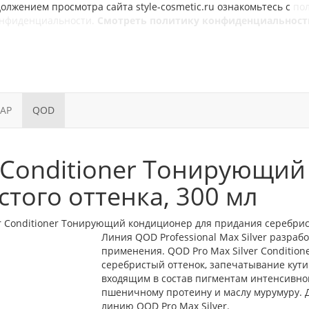
олжением просмотра сайта style-cosmetic.ru ознакомьтесь с
по
онфиденциальности.
Смотреть политику конфиденциальност
SAP
QOD
r Conditioner Тонирующи
того оттенка, 300 мл
er Conditioner Тонирующий кондиционер для придания серебрист
Линия QOD Professional Max Silver разра
применения. QOD Pro Max Silver Conditi
серебристый оттенок, запечатывание кутик
входящим в состав пигментам интенсивног
пшеничному протеину и маслу мурумуру. Д
линию QOD Pro Max Silver.