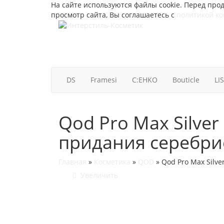
На сайте используются файлы cookie. Перед прод
просмотр сайта, Вы соглашаетесь с
политикой к
DS
Framesi
C:EHKO
Bouticle
LI
Qod Pro Max Silve
придания серебрис
Главная
»
Косметика
»
QOD
»
Qod Pro Max Silv
Увеличить