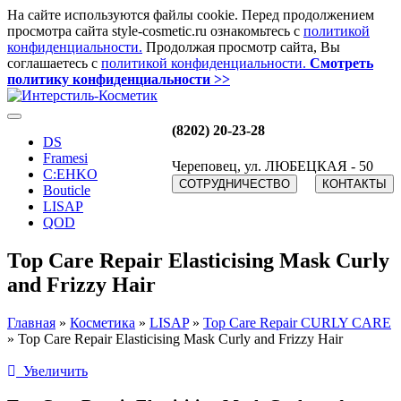
На сайте используются файлы cookie. Перед продолжением
просмотра сайта style-cosmetic.ru ознакомьтесь с
политикой
конфиденциальности.
Продолжая просмотр сайта, Вы
соглашаетесь с
политикой конфиденциальности.
Смотреть
политику конфиденциальности >>
(8202) 20-23-28
DS
Framesi
Череповец, ул. ЛЮБЕЦКАЯ - 50
C:EHKO
СОТРУДНИЧЕСТВО
КОНТАКТЫ
Bouticle
LISAP
QOD
Тор Care Repair Elasticising Mask Curly
and Frizzy Hair
Главная
»
Косметика
»
LISAP
»
Тор Care Repair CURLY CARE
»
Тор Care Repair Elasticising Mask Curly and Frizzy Hair
Увеличить