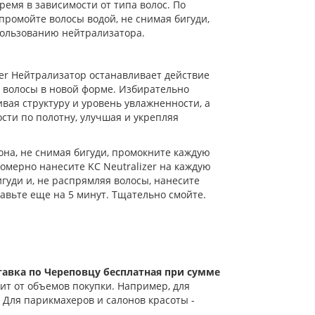
ремя в зависимости от типа волос. По
ромойте волосы водой, не снимая бигуди,
пользованию нейтрализатора.
zer Нейтрализатор останавливает действие
т волосы в новой форме. Избирательно
ивая структуру и уровень увлажненности, а
ти по полотну, улучшая и укрепляя
на, не снимая бигуди, промокните каждую
омерно нанесите KC Neutralizer на каждую
игуди и, не распрямляя волосы, нанесите
авьте еще на 5 минут. Тщательно смойте.
тавка по Череповцу бесплатная при сумме
ит от объемов покупки. Например, для
 Для парикмахеров и салонов красоты -