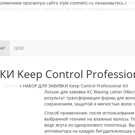
олжением просмотра сайта style-cosmetic.ru ознакомьтесь с
по
онфиденциальности.
Смотреть политику конфиденциальност
SAP
QOD
 Keep Control Profession
я завивка
»
НАБОР ДЛЯ ЗАВИВКИ Keep Control Professional Kit
Лосьон для завивки KC Waving Lotion Обе
результат трансформации формы для воло
сохранением, защитой и мягкостью волос во
Способ применения: после использования 
выбранной технике на влажные волосы. По
виде жгута из одноразового полотенца. Вы
аппликатора на каждую бигуди/коклюшку и