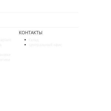
КОНТАКТЫ
raplant
Склад
а
Центральный офис
аковке
метики