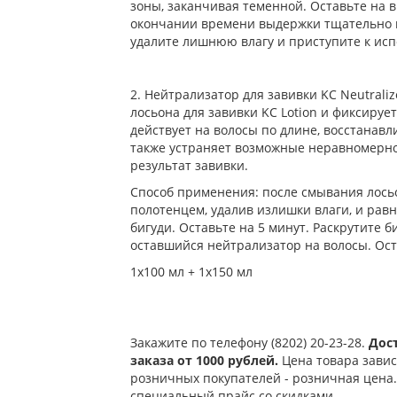
зоны, заканчивая теменной. Оставьте на в
окончании времени выдержки тщательно п
удалите лишнюю влагу и приступите к ис
2. Нейтрализатор для завивки KC Neutrali
лосьона для завивки KC Lotion и фиксируе
действует на волосы по длине, восстанавл
также устраняет возможные неравномернос
результат завивки.
Способ применения: после смывания лосьо
полотенцем, удалив излишки влаги, и равн
бигуди. Оставьте на 5 минут. Раскрутите б
оставшийся нейтрализатор на волосы. Ост
1x100 мл + 1x150 мл
Закажите по телефону (8202) 20-23-28.
Дос
заказа от 1000 рублей.
Цена товара завис
розничных покупателей - розничная цена.
специальный прайс со скидками.