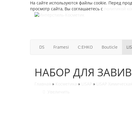
На сайте используются файлы cookie. Перед прод
просмотр сайта, Вы соглашаетесь с
политикой к
DS
Framesi
C:EHKO
Bouticle
LI
НАБОР ДЛЯ ЗАВИВКИ
Главная
»
Косметика
»
LISAP
»
LISAP Химическа
Увеличить