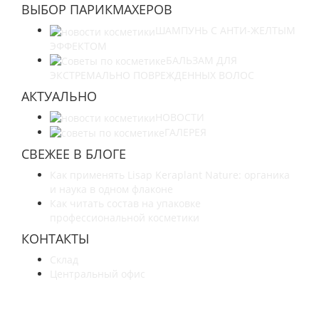
ВЫБОР ПАРИКМАХЕРОВ
ШАМПУНЬ С АНТИ-ЖЕЛТЫМ
ЭФФЕКТОМ
БАЛЬЗАМ ДЛЯ
ЭКСТРЕМАЛЬНО ПОВРЕЖДЕННЫХ ВОЛОС
АКТУАЛЬНО
НОВОСТИ
ГАЛЕРЕЯ
СВЕЖЕЕ В БЛОГЕ
Как применять Lisap Keraplant Nature: органика
и наука в одном флаконе
Как читать состав на упаковке
профессиональной косметики
КОНТАКТЫ
Склад
Центральный офис
УЗНАЙТЕ БОЛЬШЕ О НАС