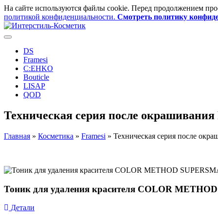
На сайте используются файлы cookie. Перед продолжением просм
политикой конфиденциальности.
Смотреть политику конфид
DS
Framesi
C:EHKO
Bouticle
LISAP
QOD
Техническая серия после окрашивани
Главная
»
Косметика
»
Framesi
»
Техническая серия после окр
Тоник для удаления красителя COLOR METHOD
Детали