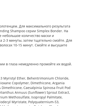
лотенцем. Для максимального результата
nding Shampoo серии Simplex Bonder. На
 небольшое количество маски и
а 2-3 минуты, затем тщательно смойте. Для
волосах 10-15 минут. Смойте и высушите
нии в глаза немедленно промойте их водой.
G-3 Myristyl Ether, Behentrimonium Chloride,
ioxane Copolymer, Dimethicone, Argania
A Dimethicone, Caesalpinia Spinosa Fruit Pod
Helianthus Annuus (Sunflower) Sprout Extract,
ium Methosulfate, Isopropyl Palmitate,
ldodecyl Myristate, Polyquaternium-53,