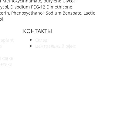
yl Methoxycinnamate, Butylene Glycol,
Glycol, Disodium PEG-12 Dimethicone
ycerin, Phenoxyethanol, Sodium Benzoate, Lactic
ol
КОНТАКТЫ
raplant
Склад
а
Центральный офис
аковке
метики