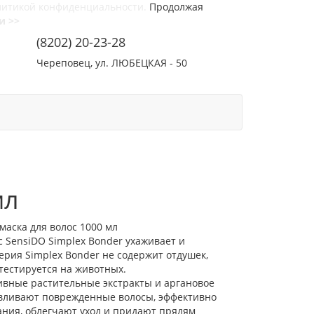
литикой конфиденциальности.
Продолжая
и >>
(8202) 20-23-28
Череповец, ул. ЛЮБЕЦКАЯ - 50
СОТРУДНИЧЕСТВО
КОНТАКТЫ
мл
маска для волос 1000 мл
 SensiDO Simplex Bonder ухаживает и
рия Simplex Bonder не содержит отдушек,
тестируется на животных.
ивные растительные экстракты и аргановое
авливают поврежденные волосы, эффективно
ния, облегчают уход и придают прядям