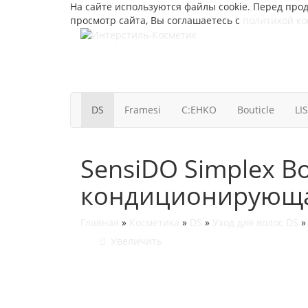
На сайте используются файлы cookie. Перед прод
просмотр сайта, Вы соглашаетесь с
политикой к
DS
Framesi
C:EHKO
Bouticle
LI
SensiDO Simplex B
кондиционирующая
Главная
»
Косметика
»
DS
»
Уход для волос DS
Увеличить