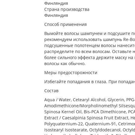
Финляндия
Страна производства
Финляндия
Способ применения
Вымойте волосы шампунем и подсушите по
рекомендуем использовать шампунь Re-Bo
подсушенные полотенцем волосы нанесите
распределите по всем волосам. Оставьте н
более сильного эффекта держите маску на 
волосы как обычно.
Меры предосторожности
Избегайте попадания в глаза. При попада
Состав
Aqua / Water, Cetearyl Alcohol, Glycerin, PP
Amodimethicone/Morpholinomethyl Silsesqu
Spinosa Kernel Oil, Bis-PCA Dimethicone, PC
Extract / Caesalpinia Spinosa Fruit Extract, 
Polyquaternium-22, Quaternium-91, Cetrimon
Isostearyl Isostearate, Octyldodecanol, Octy