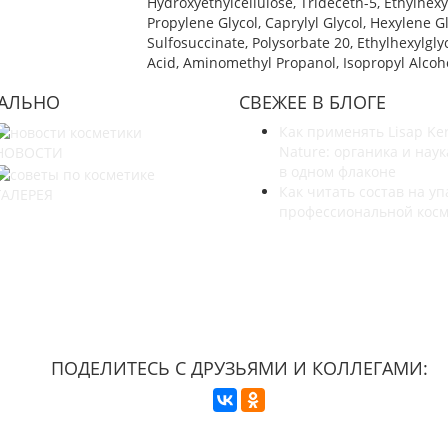
Hydroxyethylcellulose, Trideceth-5, Ethylhex
Propylene Glycol, Caprylyl Glycol, Hexylene 
Sulfosuccinate, Polysorbate 20, Ethylhexylgl
Acid, Aminomethyl Propanol, Isopropyl Alcoh
УАЛЬНО
СВЕЖЕЕ В БЛОГЕ
Как применять Lisap Ke
Nature: органика и наук
НОВОСТИ
в одном флаконе
Как читать состав на уп
ГАЛЕРЕЯ
профессиональной кос
УЗНАЙТЕ БОЛЬШЕ О НАС
ПОДЕЛИТЕСЬ С ДРУЗЬЯМИ И КОЛЛЕГАМИ: