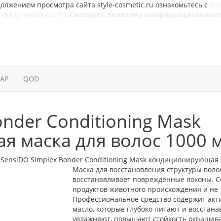
олжением просмотра сайта style-cosmetic.ru ознакомьтесь с
по
онфиденциальности.
Смотреть политику конфиденциальност
SAP
QOD
onder Conditioning Mask
 маска для волос 1000 
»
SensiDO Simplex Bonder Conditioning Mask кондиционирующая 
Маска для восстановления структуры волос
восстанавливает поврежденные локоны. Се
продуктов животного происхождения и не 
Профессиональное средство содержит акт
масло, которые глубоко питают и восстан
увлажняют, повышают стойкость окрашива