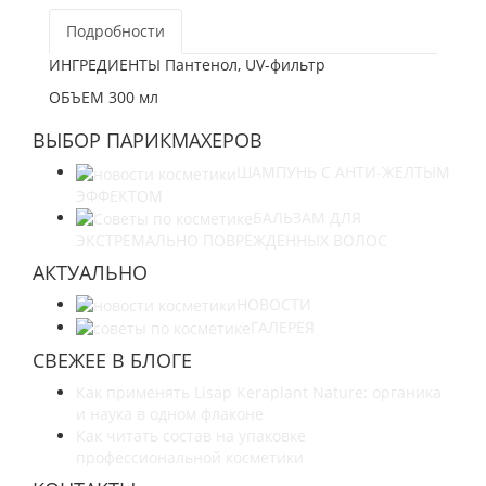
Подробности
ИНГРЕДИЕНТЫ Пантенол, UV-фильтр
ОБЪЕМ 300 мл
ВЫБОР ПАРИКМАХЕРОВ
ШАМПУНЬ С АНТИ-ЖЕЛТЫМ
ЭФФЕКТОМ
БАЛЬЗАМ ДЛЯ
ЭКСТРЕМАЛЬНО ПОВРЕЖДЕННЫХ ВОЛОС
АКТУАЛЬНО
НОВОСТИ
ГАЛЕРЕЯ
СВЕЖЕЕ В БЛОГЕ
Как применять Lisap Keraplant Nature: органика
и наука в одном флаконе
Как читать состав на упаковке
профессиональной косметики