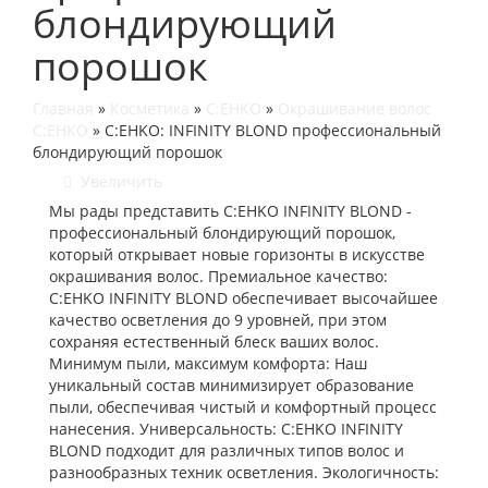
блондирующий
порошок
Главная
»
Косметика
»
C:EHKO
»
Окрашивание волос
C:EHKO
»
C:EHKO: INFINITY BLOND профессиональный
блондирующий порошок
Увеличить
Мы рады представить C:EHKO INFINITY BLOND -
профессиональный блондирующий порошок,
который открывает новые горизонты в искусстве
окрашивания волос. Премиальное качество:
C:EHKO INFINITY BLOND обеспечивает высочайшее
качество осветления до 9 уровней, при этом
сохраняя естественный блеск ваших волос.
Минимум пыли, максимум комфорта: Наш
уникальный состав минимизирует образование
пыли, обеспечивая чистый и комфортный процесс
нанесения. Универсальность: C:EHKO INFINITY
BLOND подходит для различных типов волос и
разнообразных техник осветления. Экологичность: